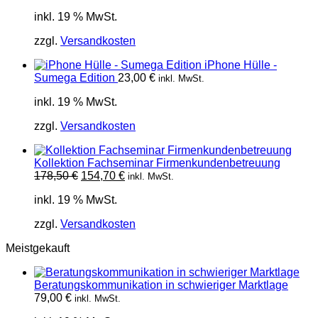
inkl. 19 % MwSt.
zzgl.
Versandkosten
iPhone Hülle -
Sumega Edition
23,00
€
inkl. MwSt.
inkl. 19 % MwSt.
zzgl.
Versandkosten
Kollektion Fachseminar Firmenkundenbetreuung
Ursprünglicher
Aktueller
178,50
€
154,70
€
inkl. MwSt.
Preis
Preis
inkl. 19 % MwSt.
war:
ist:
178,50 €
154,70 €.
zzgl.
Versandkosten
Meistgekauft
Beratungskommunikation in schwieriger Marktlage
79,00
€
inkl. MwSt.