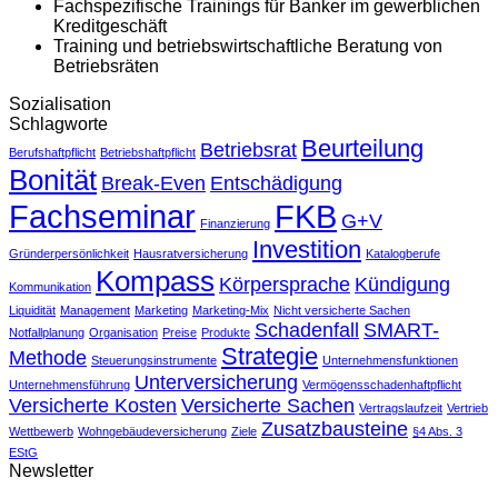
Fachspezifische Trainings für Banker im gewerblichen
Kreditgeschäft
Training und betriebswirtschaftliche Beratung von
Betriebsräten
Sozialisation
Schlagworte
Beurteilung
Betriebsrat
Berufshaftpflicht
Betriebshaftpflicht
Bonität
Break-Even
Entschädigung
Fachseminar
FKB
G+V
Finanzierung
Investition
Gründerpersönlichkeit
Hausratversicherung
Katalogberufe
Kompass
Körpersprache
Kündigung
Kommunikation
Liquidität
Management
Marketing
Marketing-Mix
Nicht versicherte Sachen
Schadenfall
SMART-
Notfallplanung
Organisation
Preise
Produkte
Strategie
Methode
Steuerungsinstrumente
Unternehmensfunktionen
Unterversicherung
Unternehmensführung
Vermögensschadenhaftpflicht
Versicherte Kosten
Versicherte Sachen
Vertragslaufzeit
Vertrieb
Zusatzbausteine
Wettbewerb
Wohngebäudeversicherung
Ziele
§4 Abs. 3
EStG
Newsletter