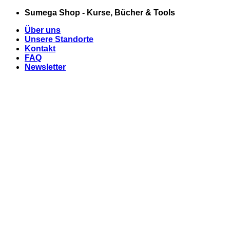
Zum
Sumega Shop - Kurse, Bücher & Tools
Inhalt
Über uns
springen
Unsere Standorte
Kontakt
FAQ
Newsletter