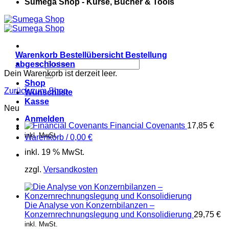
Sumega Shop - Kurse, Bücher & Tools
Warenkorb
Bestellübersicht
Bestellung
Suchen
abgeschlossen
nach:
Dein Warenkorb ist derzeit leer.
Shop
Zurück zum Shop
Wunschliste
Kasse
Neu
Anmelden
Financial Covenants
17,85
€
inkl. MwSt.
Warenkorb /
0,00
€
inkl. 19 % MwSt.
zzgl.
Versandkosten
Die Analyse von Konzernbilanzen –
Konzernrechnungslegung und Konsolidierung
29,75
€
inkl. MwSt.