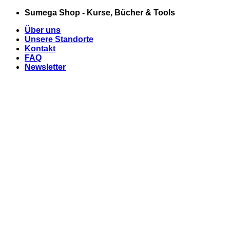
Zum
Sumega Shop - Kurse, Bücher & Tools
Inhalt
Über uns
springen
Unsere Standorte
Kontakt
FAQ
Newsletter