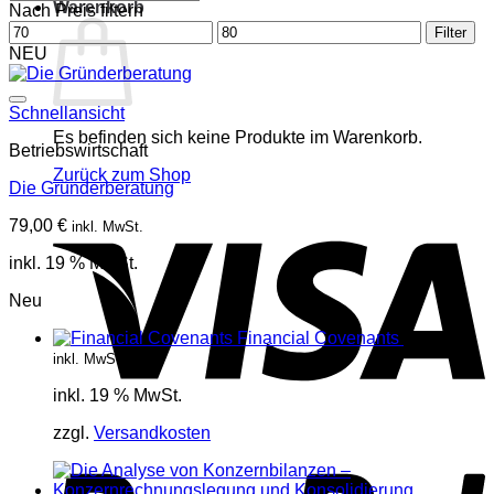
Warenkorb
Nach Preis filtern
Min.
Max.
Filter
Preis
Preis
NEU
Schnellansicht
Es befinden sich keine Produkte im Warenkorb.
Betriebswirtschaft
Zurück zum Shop
Die Gründerberatung
V
79,00
€
inkl. MwSt.
inkl. 19 % MwSt.
Neu
Financial Covenants
17,85
€
inkl. MwSt.
inkl. 19 % MwSt.
P
zzgl.
Versandkosten