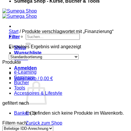
Sumega Shop - Kurse, Bücher & Tools
Start
/
Produkte verschlagwortet mit „Finanzierung“
Suchen
Filter
nach:
Einzelnes Ergebnis wird angezeigt
Shop
Wunschliste
Kasse
Produkte
Anmelden
e-Learning
Seminare
Warenkorb /
0,00
€
Bücher
Tools
Accessoires & Lifestyle
gefiltert nach
Banker
Es befinden sich keine Produkte im Warenkorb.
(1)
Filtern nach
Zurück zum Shop