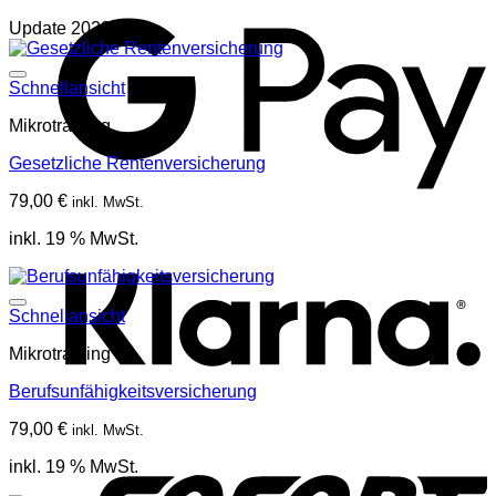
Update 2022
Schnellansicht
Mikrotraining
Gesetzliche Rentenversicherung
79,00
€
inkl. MwSt.
K
inkl. 19 % MwSt.
Schnellansicht
Mikrotraining
Berufsunfähigkeitsversicherung
79,00
€
inkl. MwSt.
S
inkl. 19 % MwSt.