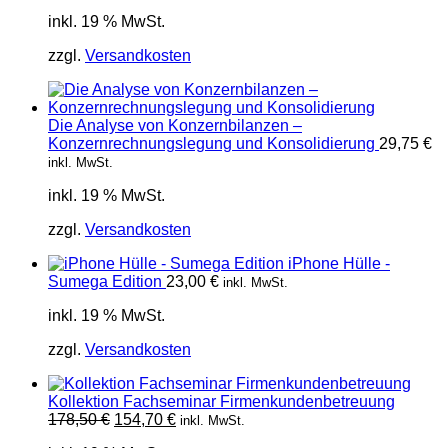
inkl. 19 % MwSt.
zzgl.
Versandkosten
Die Analyse von Konzernbilanzen –
Konzernrechnungslegung und Konsolidierung
29,75
€
inkl. MwSt.
inkl. 19 % MwSt.
zzgl.
Versandkosten
iPhone Hülle -
Sumega Edition
23,00
€
inkl. MwSt.
inkl. 19 % MwSt.
zzgl.
Versandkosten
Kollektion Fachseminar Firmenkundenbetreuung
Ursprünglicher
Aktueller
178,50
€
154,70
€
inkl. MwSt.
Preis
Preis