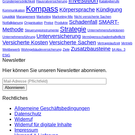
Investition
Gründerpersönlichkeit
Hausratversicherung
Katalogberufe
Kompass
Körpersprache
Kündigung
Kommunikation
Liquidität
Management
Marketing
Marketing-Mix
Nicht versicherte Sachen
Schadenfall
SMART-
Notfallplanung
Organisation
Preise
Produkte
Strategie
Methode
Steuerungsinstrumente
Unternehmensfunktionen
Unterversicherung
Unternehmensführung
Vermögensschadenhaftpflicht
Versicherte Kosten
Versicherte Sachen
Vertragslaufzeit
Vertrieb
Zusatzbausteine
Wettbewerb
Wohngebäudeversicherung
Ziele
§4 Abs. 3
EStG
Newsletter
Hier können Sie unseren Newsletter abonnieren.
Rechtliches
Allgemeine Geschäftsbedingungen
Datenschutz
Widerruf
Widerruf für digitale Inhalte
Impressum