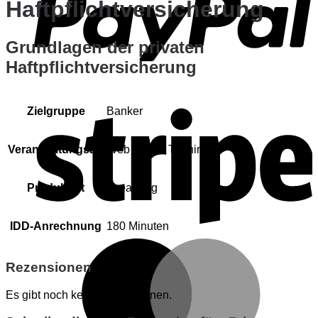
Haftpflichtversicherung
Grundlagen der privaten
Haftpflichtversicherung
S
Zielgruppe
Banker
Veranstaltungsart
Web Based Training
Produktart
eLearning
IDD-Anrechnung
180 Minuten
M
Rezensionen
Es gibt noch keine Rezensionen.