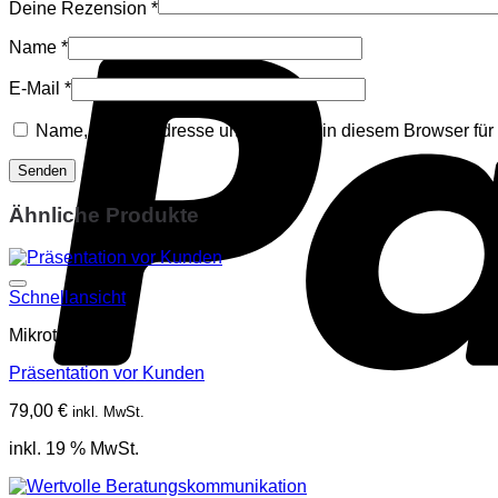
Deine Rezension
*
Name
*
E-Mail
*
Name, E-Mail-Adresse und Website in diesem Browser fü
Ähnliche Produkte
Schnellansicht
Mikrotraining
Präsentation vor Kunden
79,00
€
inkl. MwSt.
inkl. 19 % MwSt.