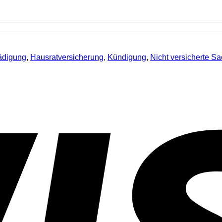
ädigung
,
Hausratversicherung
,
Kündigung
,
Nicht versicherte S