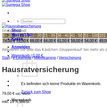
Suchen
nach:
Shop
Gruppenrabatt
Wunschliste
6 - 10
11 - 15
16 - 20
21 - 35
36 - 40
41 - 50
51 - 100
101 
Kasse
74,00
€
71,50
€
69,00
€
64,00
€
61,50
€
59,00
€
54,00
€
49,
Anmelden
Aktivieren Sie bitte das Kästchen ‚Gruppenkauf‘ bei mehr als
Warenkorb /
0,00
€
Start
/
e-Learning
/
Mikrotraining
/
Versicherung
Hausratversicherung
Es befinden sich keine Produkte im Warenkorb.
Zurück zum Shop
79,00
€
inkl. MwSt.
Warenkorb
inkl. 19 % MwSt.