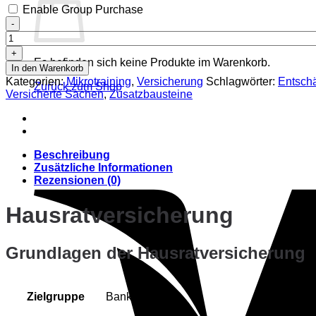
Enable Group Purchase
Hausratversicherung
Menge
Es befinden sich keine Produkte im Warenkorb.
In den Warenkorb
Kategorien:
Mikrotraining
,
Versicherung
Schlagwörter:
Entsch
Zurück zum Shop
Versicherte Sachen
,
Zusatzbausteine
Beschreibung
Zusätzliche Informationen
Rezensionen (0)
Hausratversicherung
Grundlagen der Hausratversicherung
Zielgruppe
Banker