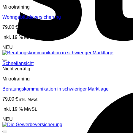
Mikrotraining
Wohngebäudeversicherung
79,00
€
inkl. MwSt.
inkl. 19 % MwSt.
NEU
Schnellansicht
Nicht vorrätig
Mikrotraining
Beratungskommunikation in schwieriger Marktlage
79,00
€
inkl. MwSt.
inkl. 19 % MwSt.
NEU