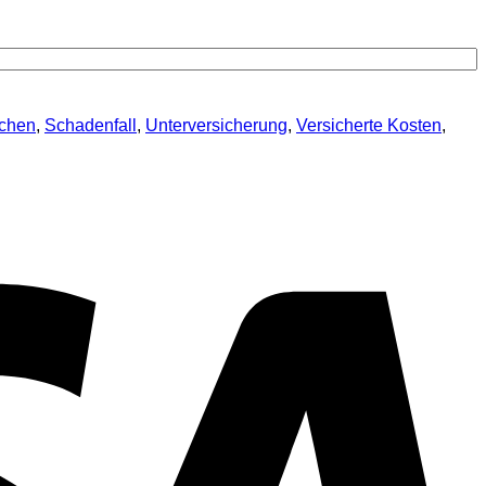
achen
,
Schadenfall
,
Unterversicherung
,
Versicherte Kosten
,
V