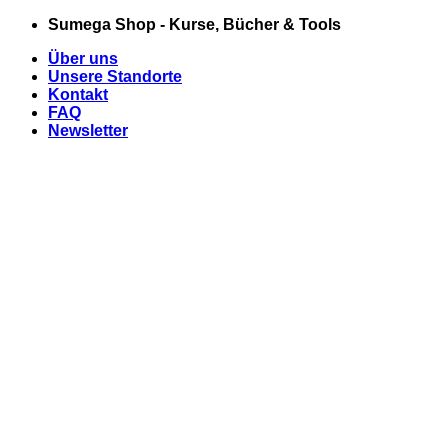
Zum
Sumega Shop - Kurse, Bücher & Tools
Inhalt
Über uns
springen
Unsere Standorte
Kontakt
FAQ
Newsletter