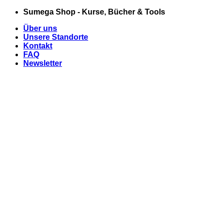
Zum
Sumega Shop - Kurse, Bücher & Tools
Inhalt
Über uns
springen
Unsere Standorte
Kontakt
FAQ
Newsletter