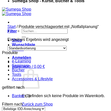
Sumega Shop - Kurse, Bücher & Tools
Start
/
Produkte verschlagwortet mit „Notfallplanung“
Suchen
Filter
nach:
Einzelnes Ergebnis wird angezeigt
Shop
Wunschliste
Kasse
Produkte
Anmelden
e-Learning
Seminare
Warenkorb /
0,00
€
Bücher
Tools
Accessoires & Lifestyle
gefiltert nach
Banker
Es befinden sich keine Produkte im Warenkorb.
(1)
Filtern nach
Zurück zum Shop