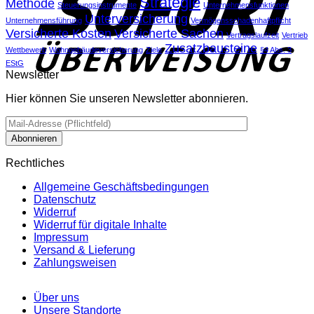
Strategie
Methode
Steuerungsinstrumente
Unternehmensfunktionen
Unterversicherung
Unternehmensführung
Vermögensschadenhaftpflicht
Versicherte Kosten
Versicherte Sachen
Vertragslaufzeit
Vertrieb
Zusatzbausteine
Wettbewerb
Wohngebäudeversicherung
Ziele
§4 Abs. 3
EStG
Newsletter
Hier können Sie unseren Newsletter abonnieren.
Rechtliches
Allgemeine Geschäftsbedingungen
Datenschutz
Widerruf
Widerruf für digitale Inhalte
Impressum
Versand & Lieferung
Zahlungsweisen
Über uns
Unsere Standorte