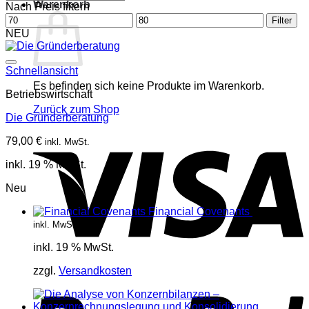
Warenkorb
Nach Preis filtern
Min.
Max.
Filter
Preis
Preis
NEU
Schnellansicht
Es befinden sich keine Produkte im Warenkorb.
Betriebswirtschaft
Zurück zum Shop
Die Gründerberatung
V
79,00
€
inkl. MwSt.
inkl. 19 % MwSt.
Neu
Financial Covenants
17,85
€
inkl. MwSt.
inkl. 19 % MwSt.
P
zzgl.
Versandkosten