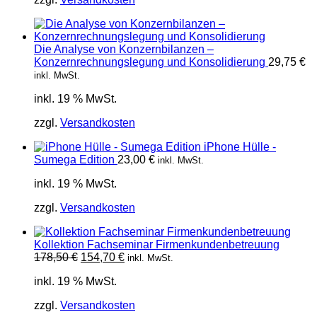
Die Analyse von Konzernbilanzen –
Konzernrechnungslegung und Konsolidierung
29,75
€
inkl. MwSt.
inkl. 19 % MwSt.
zzgl.
Versandkosten
iPhone Hülle -
Sumega Edition
23,00
€
inkl. MwSt.
inkl. 19 % MwSt.
zzgl.
Versandkosten
Kollektion Fachseminar Firmenkundenbetreuung
Ursprünglicher
Aktueller
178,50
€
154,70
€
inkl. MwSt.
Preis
Preis
inkl. 19 % MwSt.
war:
ist:
178,50 €
154,70 €.
zzgl.
Versandkosten