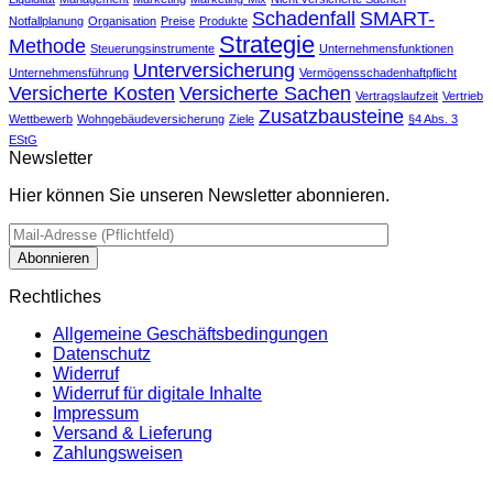
Schadenfall
SMART-
Notfallplanung
Organisation
Preise
Produkte
Strategie
Methode
Steuerungsinstrumente
Unternehmensfunktionen
Unterversicherung
Unternehmensführung
Vermögensschadenhaftpflicht
Versicherte Kosten
Versicherte Sachen
Vertragslaufzeit
Vertrieb
Zusatzbausteine
Wettbewerb
Wohngebäudeversicherung
Ziele
§4 Abs. 3
EStG
Newsletter
Hier können Sie unseren Newsletter abonnieren.
Rechtliches
Allgemeine Geschäftsbedingungen
Datenschutz
Widerruf
Widerruf für digitale Inhalte
Impressum
Versand & Lieferung
Zahlungsweisen