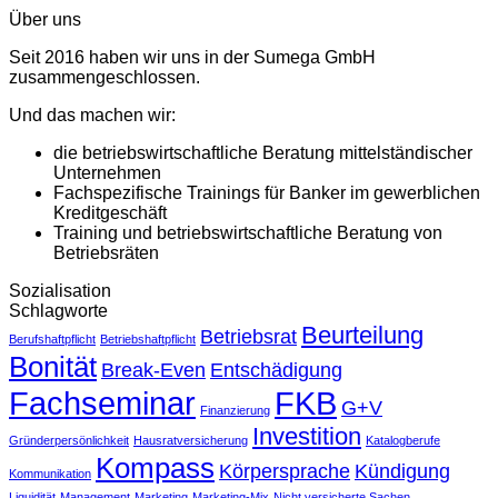
Über uns
Seit 2016 haben wir uns in der Sumega GmbH
zusammengeschlossen.
Und das machen wir:
die betriebswirtschaftliche Beratung mittelständischer
Unternehmen
Fachspezifische Trainings für Banker im gewerblichen
Kreditgeschäft
Training und betriebswirtschaftliche Beratung von
Betriebsräten
Sozialisation
Schlagworte
Beurteilung
Betriebsrat
Berufshaftpflicht
Betriebshaftpflicht
Bonität
Break-Even
Entschädigung
Fachseminar
FKB
G+V
Finanzierung
Investition
Gründerpersönlichkeit
Hausratversicherung
Katalogberufe
Kompass
Körpersprache
Kündigung
Kommunikation
Liquidität
Management
Marketing
Marketing-Mix
Nicht versicherte Sachen