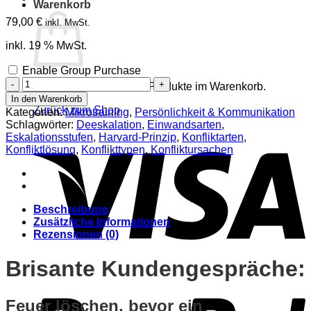
Warenkorb
79,00
€
inkl. MwSt.
inkl. 19 % MwSt.
Enable Group Purchase
Brisante
Es befinden sich keine Produkte im Warenkorb.
Kundengespräche
In den Warenkorb
Menge
Zurück zum Shop
Kategorien:
Mikrotraining
,
Persönlichkeit & Kommunikation
Schlagwörter:
Deeskalation
,
Einwandsarten
,
V
Eskalationsstufen
,
Harvard-Prinzip
,
Konfliktarten
,
Konfliktlösung
,
Konflikttypen
,
Konfliktursachen
Beschreibung
Zusätzliche Informationen
Rezensionen (0)
Brisante Kundengespräche:
P
Feuer löschen, bevor ein