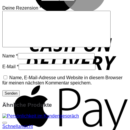
Deine Rezension
*
D
Name
*
E-Mail
*
Name, E-Mail-Adresse und Website in diesem Browser
für meinen nächsten Kommentar speichern.
A
Ähnliche Produkte
Schnellansicht