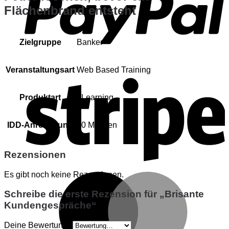
Flächenbrand entsteht
Zielgruppe
Banker
Veranstaltungsart
Web Based Training
S
Produktart
eLearning
IDD-Anrechnung
90 Minuten
Rezensionen
Es gibt noch keine Rezensionen.
M
Schreibe die erste Rezension für „Brisante
Kundengespräche“
Deine Bewertung
*