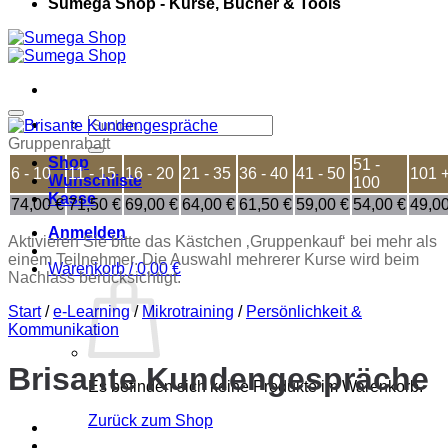
Sumega Shop - Kurse, Bücher & Tools
Suchen
nach:
Gruppenrabatt
Shop
51 -
6 - 10
11 - 15
16 - 20
21 - 35
36 - 40
41 - 50
101 
Wunschliste
100
Kasse
74,00
€
71,50
€
69,00
€
64,00
€
61,50
€
59,00
€
54,00
€
49,0
Anmelden
Aktivieren Sie bitte das Kästchen ‚Gruppenkauf‘ bei mehr als
einem Teilnehmer. Die Auswahl mehrerer Kurse wird beim
Warenkorb /
0,00
€
Nachlass berücksichtigt.
Start
/
e-Learning
/
Mikrotraining
/
Persönlichkeit &
Kommunikation
Brisante Kundengespräche
Es befinden sich keine Produkte im Warenkorb.
Zurück zum Shop