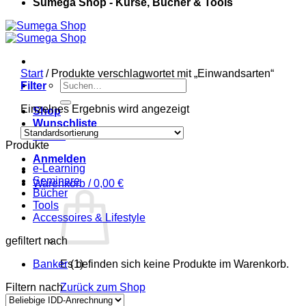
Sumega Shop - Kurse, Bücher & Tools
Start
/
Produkte verschlagwortet mit „Einwandsarten“
Suchen
Filter
nach:
Einzelnes Ergebnis wird angezeigt
Shop
Wunschliste
Kasse
Produkte
Anmelden
e-Learning
Seminare
Warenkorb /
0,00
€
Bücher
Tools
Accessoires & Lifestyle
gefiltert nach
Banker
Es befinden sich keine Produkte im Warenkorb.
(1)
Filtern nach
Zurück zum Shop