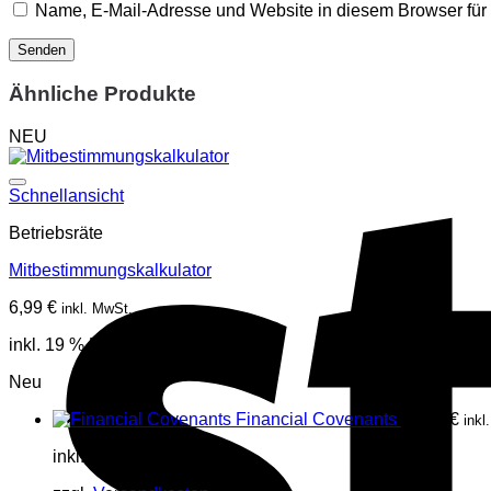
Name, E-Mail-Adresse und Website in diesem Browser fü
Ähnliche Produkte
NEU
Schnellansicht
Betriebsräte
Mitbestimmungskalkulator
6,99
€
inkl. MwSt.
inkl. 19 % MwSt.
Neu
Financial Covenants
17,85
€
inkl
inkl. 19 % MwSt.