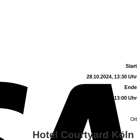
V
Start
28.10.2024, 13:30 Uhr
Ende
30.10.2024, 13:00 Uhr
Ort
Hotel Courtyard Köln