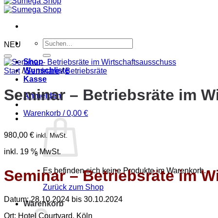
Suchen
NEU
nach:
Shop
Wunschliste
Start
/
Seminare
/
Betriebsräte
Kasse
Seminar – Betriebsräte im W
Anmelden
Warenkorb /
0,00
€
980,00
€
inkl. MwSt.
inkl. 19 % MwSt.
Es befinden sich keine Produkte im Warenkorb.
Seminar – Betriebsräte im W
Zurück zum Shop
Datum: 28.10.2024 bis 30.10.2024
Warenkorb
Ort: Hotel Courtyard, Köln