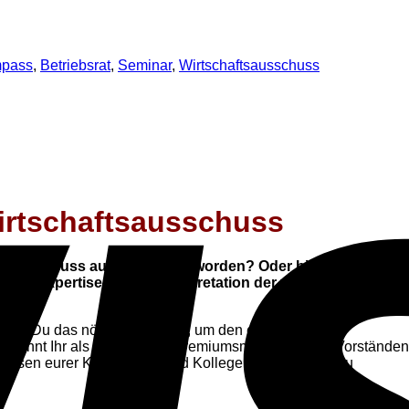
mpass
,
Betriebsrat
,
Seminar
,
Wirtschaftsausschuss
Wirtschaftsausschuss
chaftsausschuss aufgenommen worden? Oder bist Du schon
hr Expertise bei der Interpretation der wirtschaftlichen
hältst Du das nötige Rüstzeug, um den eigenen
d könnt Ihr als kompetente Gremiumsmitglieder den Vorständen
teressen eurer Kolleginnen und Kollegen sachgerecht zu