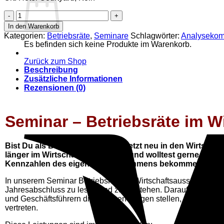
Seminar
-
In den Warenkorb
Betriebsräte
Kategorien:
Betriebsräte
,
Seminare
Schlagwörter:
Analyseko
im
Es befinden sich keine Produkte im Warenkorb.
Wirtschaftsausschuss
Menge
Zurück zum Shop
Beschreibung
Zusätzliche Informationen
Rezensionen (0)
Seminar – Betriebsräte im 
Bist Du als Betriebsratsmitglied jetzt neu in den Wirts
länger im Wirtschaftsausschuss und wolltest gerne noch me
Kennzahlen des eigenen Unternehmens bekommen?
In unserem Seminar Betriebsräte im Wirtschaftsausschuss er
Jahresabschluss zu lesen und zu verstehen. Darauf aufbauen
und Geschäftsführern die richtigen Fragen stellen, um die In
vertreten.