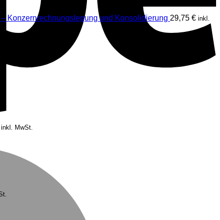
 – Konzernrechnungslegung und Konsolidierung
29,75
€
inkl.
licher
Aktueller
inkl. MwSt.
Preis
ist:
M
154,70 €.
St.