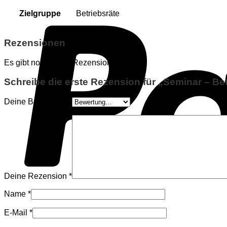
Zielgruppe
Betriebsräte
Rezensionen
Es gibt noch keine Rezensionen.
Schreibe die erste Rezension für „Seminar – Be
Deine Bewertung
*
Deine Rezension
*
Name
*
E-Mail
*