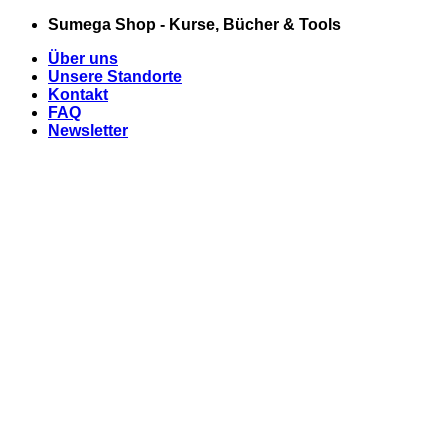
Zum
Sumega Shop - Kurse, Bücher & Tools
Inhalt
Über uns
springen
Unsere Standorte
Kontakt
FAQ
Newsletter