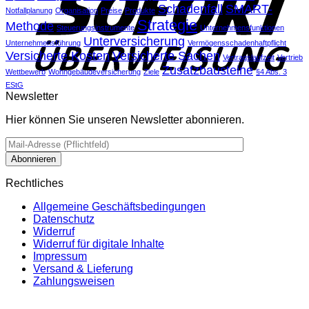
Schadenfall
SMART-
Notfallplanung
Organisation
Preise
Produkte
Strategie
Methode
Steuerungsinstrumente
Unternehmensfunktionen
Unterversicherung
Unternehmensführung
Vermögensschadenhaftpflicht
Versicherte Kosten
Versicherte Sachen
Vertragslaufzeit
Vertrieb
Zusatzbausteine
Wettbewerb
Wohngebäudeversicherung
Ziele
§4 Abs. 3
EStG
Newsletter
Hier können Sie unseren Newsletter abonnieren.
Rechtliches
Allgemeine Geschäftsbedingungen
Datenschutz
Widerruf
Widerruf für digitale Inhalte
Impressum
Versand & Lieferung
Zahlungsweisen