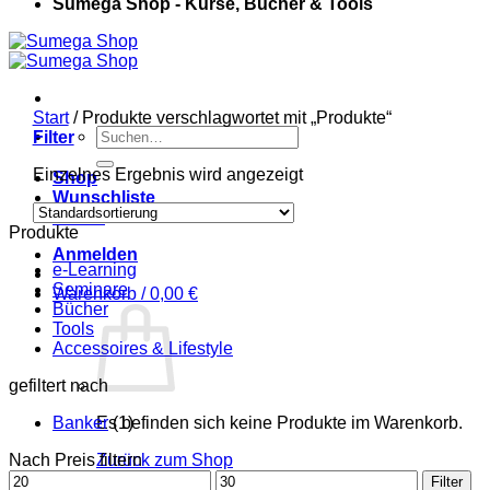
Sumega Shop - Kurse, Bücher & Tools
Start
/
Produkte verschlagwortet mit „Produkte“
Suchen
Filter
nach:
Einzelnes Ergebnis wird angezeigt
Shop
Wunschliste
Kasse
Produkte
Anmelden
e-Learning
Seminare
Warenkorb /
0,00
€
Bücher
Tools
Accessoires & Lifestyle
gefiltert nach
Banker
Es befinden sich keine Produkte im Warenkorb.
(1)
Nach Preis filtern
Zurück zum Shop
Min.
Max.
Filter