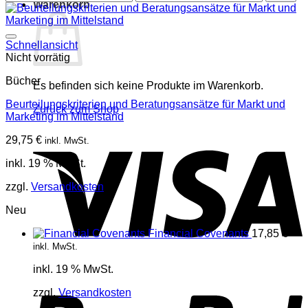
Warenkorb
Preis
Preis
Schnellansicht
Nicht vorrätig
Bücher
Es befinden sich keine Produkte im Warenkorb.
Beurteilungskriterien und Beratungsansätze für Markt und
Zurück zum Shop
Marketing im Mittelstand
V
29,75
€
inkl. MwSt.
inkl. 19 % MwSt.
zzgl.
Versandkosten
Neu
Financial Covenants
17,85
€
inkl. MwSt.
inkl. 19 % MwSt.
P
zzgl.
Versandkosten