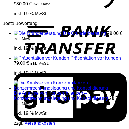
980,00
€
inkl. MwSt.
inkl. 19 % MwSt.
T
Beste Bewertung
Die Gründerberatung
79,00
€
inkl. MwSt.
inkl. 19 % MwSt.
Präsentation vor Kunden
79,00
€
inkl. MwSt.
G
inkl. 19 % MwSt.
Die Analyse von Konzernbilanzen –
Konzernrechnungslegung und Konsolidierung
29,75
€
inkl. MwSt.
inkl. 19 % MwSt.
zzgl.
Versandkosten
G