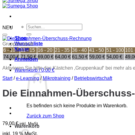
Suchen
NEU
nach:
Shop
Wunschliste
Gruppenrabatt
Kasse
6 - 10
11 - 15
16 - 20
21 - 35
36 - 40
41 - 50
51 - 100
101 
74,00
€
71,50
€
69,00
€
64,00
€
61,50
€
59,00
€
54,00
€
49,
Anmelden
Aktivieren Sie bitte das Kästchen ‚Gruppenkauf‘ bei mehr als
Warenkorb /
0,00
€
Start
/
e-Learning
/
Mikrotraining
/
Betriebswirtschaft
Die Einnahmen-Überschuss
Es befinden sich keine Produkte im Warenkorb.
Zurück zum Shop
79,00
€
inkl. MwSt.
Warenkorb
inkl. 19 % MwSt.