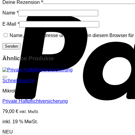
Deine Rezension
*
Name
*
E-Mail
*
Name, E-Mail-Adresse und Website in diesem Browser fü
Ähnliche Produkte
Schnellansicht
Mikrotraining
Private Haftpflichtversicherung
79,00
€
inkl. MwSt.
inkl. 19 % MwSt.
NEU