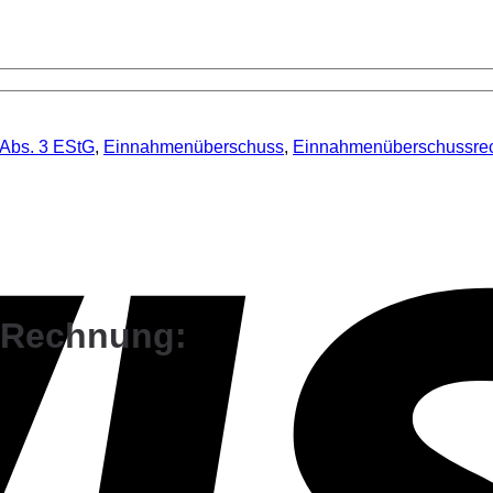
 Abs. 3 EStG
,
Einnahmenüberschuss
,
Einnahmenüberschussre
-Rechnung: