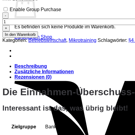
Enable Group Purchase
Die
Einnahmen-
Überschuss-
Es befinden sich keine Produkte im Warenkorb.
Rechnung
In den Warenkorb
Menge
Zurück zum Shop
Kategorien:
Betriebswirtschaft
,
Mikrotraining
Schlagwörter:
§4
Beschreibung
Zusätzliche Informationen
Rezensionen (0)
Die Einnahmen-Überschuss
Interessant ist das, was übrig bleibt!
Zielgruppe
Banker