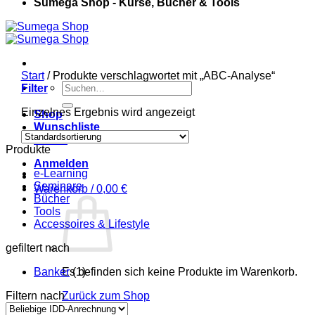
Sumega Shop - Kurse, Bücher & Tools
Start
/
Produkte verschlagwortet mit „ABC-Analyse“
Suchen
Filter
nach:
Einzelnes Ergebnis wird angezeigt
Shop
Wunschliste
Kasse
Produkte
Anmelden
e-Learning
Seminare
Warenkorb /
0,00
€
Bücher
Tools
Accessoires & Lifestyle
gefiltert nach
Banker
Es befinden sich keine Produkte im Warenkorb.
(1)
Filtern nach
Zurück zum Shop