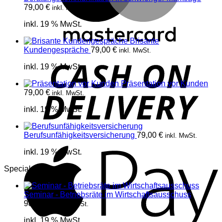
79,00
€
inkl. MwSt.
inkl. 19 % MwSt.
Brisante
Kundengespräche
79,00
€
inkl. MwSt.
D
inkl. 19 % MwSt.
Präsentation vor Kunden
79,00
€
inkl. MwSt.
inkl. 19 % MwSt.
Berufsunfähigkeitsversicherung
79,00
€
inkl. MwSt.
A
inkl. 19 % MwSt.
Specials
Seminar - Betriebsräte im Wirtschaftsausschuss
980,00
€
inkl. MwSt.
inkl. 19 % MwSt.