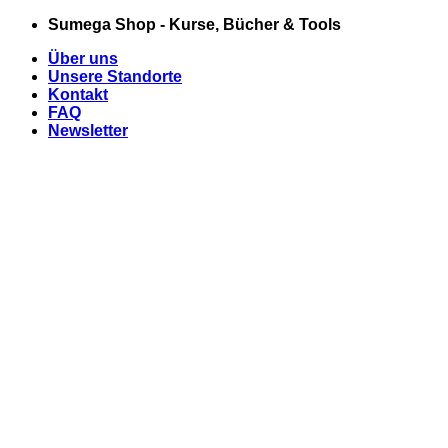
Zum
Sumega Shop - Kurse, Bücher & Tools
Inhalt
Über uns
springen
Unsere Standorte
Kontakt
FAQ
Newsletter