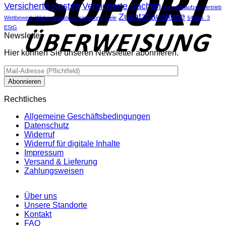
Versicherte Kosten
Versicherte Sachen
Vertragslaufzeit
Vertrieb
Zusatzbausteine
Wettbewerb
Wohngebäudeversicherung
Ziele
§4 Abs. 3
EStG
Newsletter
Hier können Sie unseren Newsletter abonnieren.
Rechtliches
Allgemeine Geschäftsbedingungen
Datenschutz
Widerruf
Widerruf für digitale Inhalte
Impressum
Versand & Lieferung
Zahlungsweisen
Über uns
Unsere Standorte
Kontakt
FAQ