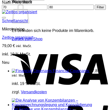
Warenkorb
Nach Preis filtern
Min.
Max.
Filter
Preis
Preis
Schnellansicht
Mikrotraining
Es befinden sich keine Produkte im Warenkorb.
Zeitlos organisiert
Zurück zum Shop
79,00
€
inkl. MwSt.
V
inkl. 19 % MwSt.
Neu
Financial Covenants
17,85
€
inkl. MwSt.
inkl. 19 % MwSt.
zzgl.
Versandkosten
P
Die Analyse von Konzernbilanzen –