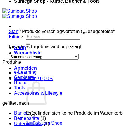
Sumega Shop - Kurse, Bücher & Tools
Start
/
Produkte verschlagwortet mit „Bezugspreise“
Suchen
Filter
nach:
Einzelnes Ergebnis wird angezeigt
Shop
Wunschliste
Kasse
Produkte
Anmelden
e-Learning
Seminare
Warenkorb /
0,00
€
Bücher
Tools
Accessoires & Lifestyle
gefiltert nach
Banker
Es befinden sich keine Produkte im Warenkorb.
(1)
Betriebsräte
(1)
Zurück zum Shop
Unternehmen
(1)