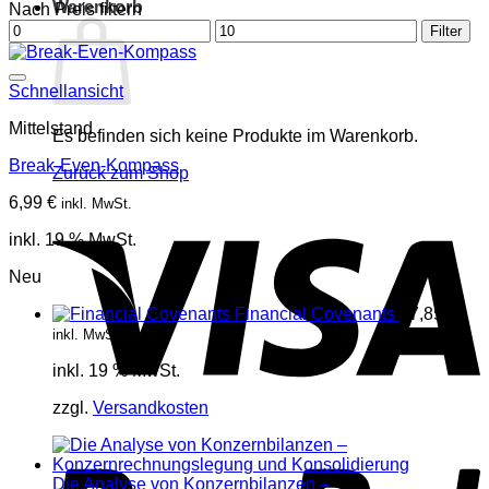
Warenkorb
Nach Preis filtern
Min.
Max.
Filter
Preis
Preis
Schnellansicht
Mittelstand
Es befinden sich keine Produkte im Warenkorb.
Break-Even-Kompass
Zurück zum Shop
6,99
€
inkl. MwSt.
V
inkl. 19 % MwSt.
Neu
Financial Covenants
17,85
€
inkl. MwSt.
inkl. 19 % MwSt.
zzgl.
Versandkosten
P
Die Analyse von Konzernbilanzen –