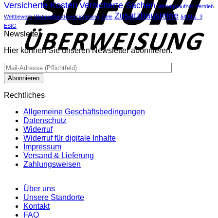
Versicherte Kosten
Versicherte Sachen
Vertragslaufzeit
Vertrieb
Zusatzbausteine
Wettbewerb
Wohngebäudeversicherung
Ziele
§4 Abs. 3
EStG
Newsletter
Hier können Sie unseren Newsletter abonnieren.
Rechtliches
Allgemeine Geschäftsbedingungen
Datenschutz
Widerruf
Widerruf für digitale Inhalte
Impressum
Versand & Lieferung
Zahlungsweisen
Über uns
Unsere Standorte
Kontakt
FAQ