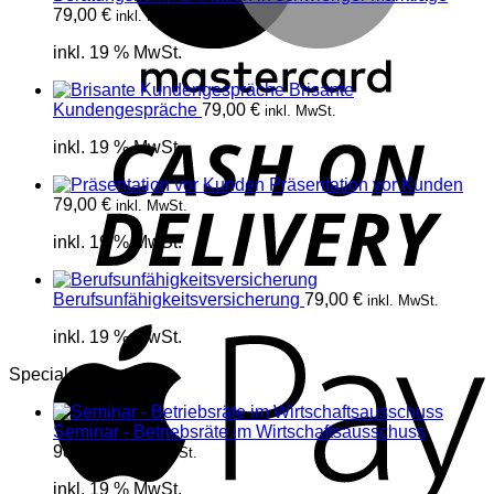
79,00
€
inkl. MwSt.
inkl. 19 % MwSt.
Brisante
Kundengespräche
79,00
€
inkl. MwSt.
D
inkl. 19 % MwSt.
Präsentation vor Kunden
79,00
€
inkl. MwSt.
inkl. 19 % MwSt.
Berufsunfähigkeitsversicherung
79,00
€
inkl. MwSt.
A
inkl. 19 % MwSt.
Specials
Seminar - Betriebsräte im Wirtschaftsausschuss
980,00
€
inkl. MwSt.
inkl. 19 % MwSt.