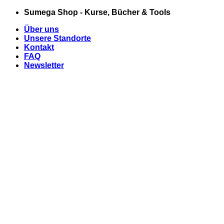
Zum
Sumega Shop - Kurse, Bücher & Tools
Inhalt
Über uns
springen
Unsere Standorte
Kontakt
FAQ
Newsletter