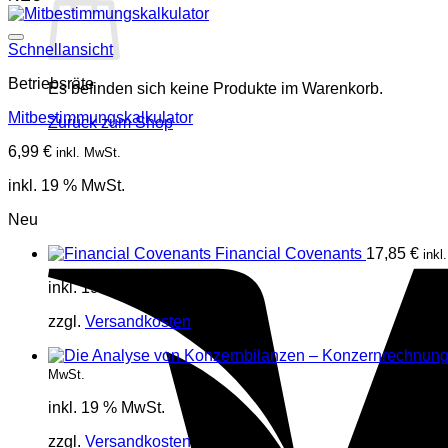
Schnellansicht
Betriebsräte
Es befinden sich keine Produkte im Warenkorb.
Mitbestimmungskalkulator
Zurück zum Shop
6,99
€
inkl. MwSt.
inkl. 19 % MwSt.
Neu
Financial Covenants
17,85
€
inkl
inkl. 19 % MwSt.
zzgl.
Versandkosten
MwSt.
inkl. 19 % MwSt.
zzgl.
Versandkosten