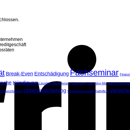
chlossen.
Unternehmen
reditgeschäft
bsräten
Fachseminar
ät
Break-Even
Entschädigung
Finanz
rache
Kündigung
Liquidität
Management
Marketing
Marketing-Mix
Nicht versiche
Unterversicherung
Versiche
nehmensführung
Vermögensschadenhaftpflicht