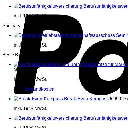
Berufsunfähigkeitsve
inkl. 19 % MwSt.
Specials
Semin
inkl. 19 % MwSt.
Beste Bewertung
MwSt.
inkl. 19 % MwSt.
zzgl.
Versandkosten
Break-Even-Kompass
6,99
€
in
inkl. 19 % MwSt.
Berufsunfähigkeitsve
inkl. 19 % MwSt.