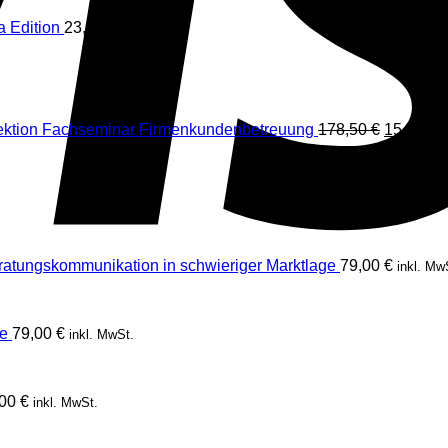
 Edition
23,00
€
inkl. MwSt.
Ursprüng
ektion Fachseminar Firmenkundenbetreuung
178,50
€
154,70
€
Preis
war:
178,50 €
ratungskommunikation in schwieriger Marktlage
79,00
€
inkl. Mw
e
79,00
€
inkl. MwSt.
,00
€
inkl. MwSt.