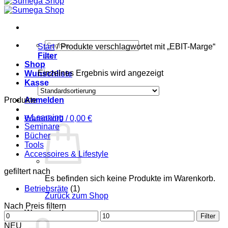
Suchen
Start
/
Produkte verschlagwortet mit „EBIT-Marge“
nach:
Filter
Shop
Einzelnes Ergebnis wird angezeigt
Wunschliste
Kasse
Produkte
Anmelden
e-Learning
Warenkorb /
0,00
€
Seminare
Bücher
Tools
Accessoires & Lifestyle
gefiltert nach
Es befinden sich keine Produkte im Warenkorb.
Betriebsräte
(1)
Zurück zum Shop
Nach Preis filtern
Warenkorb
Min.
Max.
Filter
Preis
Preis
NEU