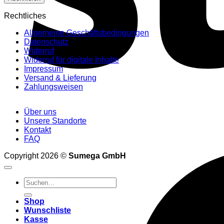
Rechtliches
Allgemeine Geschäftsbedingungen
Datenschutz
Widerruf
Widerruf für digitale Inhalte
Impressum
Versand & Lieferung
Zahlungsweisen
Über uns
Unsere Standorte
Kontakt
FAQ
Copyright 2026 ©
Sumega GmbH
Suchen
nach:
Shop
Wunschliste
Kasse