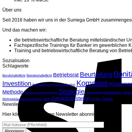
Über uns
Seit 2016 haben wir uns in der Sumega GmbH zusammenges
Und das machen wir:
die betriebswirtschaftliche Beratung mittelständischer 
Fachspezifische Trainings für Banker im gewerblichen K
Training und betriebswirtschaftliche Beratung von Betrie
Sozialisation
Schlagworte
Bonit
Beurteilung
Betriebsrat
Berufshaftpflicht
Betriebshaftpflicht
Kompass
Investition
Körpersp
Katalogberufe
Kommunikation
Strategie
Methode
Steuerungsinstrumente
Unternehmensfunktionen
Unter
Zusatzbausteine
Wohngebäudeversicherung
Ziele
§4 Abs. 3 EStG
Newsletter
Hier können Sie unseren Newsletter abonnieren.