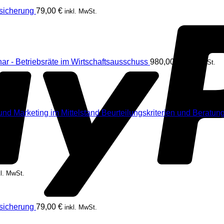
rsicherung
79,00
€
inkl. MwSt.
ar - Betriebsräte im Wirtschaftsausschuss
980,00
€
inkl. MwSt.
Beurteilungskriterien und Beratung
kl. MwSt.
rsicherung
79,00
€
inkl. MwSt.