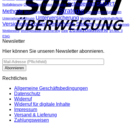
Schadenfall
SMART-
Notfallplanung
Organisation
Preise
Produkte
Strategie
Methode
Steuerungsinstrumente
Unternehmensfunktionen
Unterversicherung
Unternehmensführung
Vermögensschadenhaftpflicht
Versicherte Kosten
Versicherte Sachen
Vertragslaufzeit
Vertrieb
Zusatzbausteine
Wettbewerb
Wohngebäudeversicherung
Ziele
§4 Abs. 3
EStG
Newsletter
Hier können Sie unseren Newsletter abonnieren.
Rechtliches
Allgemeine Geschäftsbedingungen
Datenschutz
Widerruf
Widerruf für digitale Inhalte
Impressum
Versand & Lieferung
Zahlungsweisen