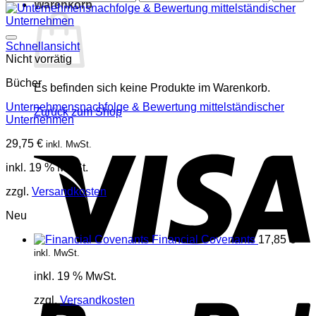
Warenkorb
Preis
Preis
Schnellansicht
Nicht vorrätig
Bücher
Es befinden sich keine Produkte im Warenkorb.
Unternehmensnachfolge & Bewertung mittelständischer
Zurück zum Shop
Unternehmen
V
29,75
€
inkl. MwSt.
inkl. 19 % MwSt.
zzgl.
Versandkosten
Neu
Financial Covenants
17,85
€
inkl. MwSt.
inkl. 19 % MwSt.
P
zzgl.
Versandkosten