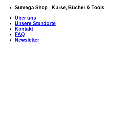
Zum
Sumega Shop - Kurse, Bücher & Tools
Inhalt
Über uns
springen
Unsere Standorte
Kontakt
FAQ
Newsletter