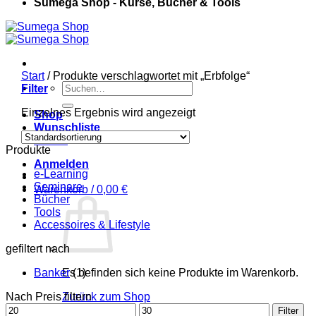
Sumega Shop - Kurse, Bücher & Tools
Start
/
Produkte verschlagwortet mit „Erbfolge“
Suchen
Filter
nach:
Einzelnes Ergebnis wird angezeigt
Shop
Wunschliste
Kasse
Produkte
Anmelden
e-Learning
Seminare
Warenkorb /
0,00
€
Bücher
Tools
Accessoires & Lifestyle
gefiltert nach
Banker
Es befinden sich keine Produkte im Warenkorb.
(1)
Nach Preis filtern
Zurück zum Shop
Min.
Max.
Filter