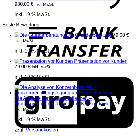
980,00
€
inkl. MwSt.
inkl. 19 % MwSt.
T
Beste Bewertung
Die Gründerberatung
79,00
€
inkl. MwSt.
inkl. 19 % MwSt.
Präsentation vor Kunden
79,00
€
inkl. MwSt.
G
inkl. 19 % MwSt.
Die Analyse von Konzernbilanzen –
Konzernrechnungslegung und Konsolidierung
29,75
€
inkl. MwSt.
inkl. 19 % MwSt.
zzgl.
Versandkosten
G