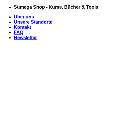
Zum
Sumega Shop - Kurse, Bücher & Tools
Inhalt
Über uns
springen
Unsere Standorte
Kontakt
FAQ
Newsletter