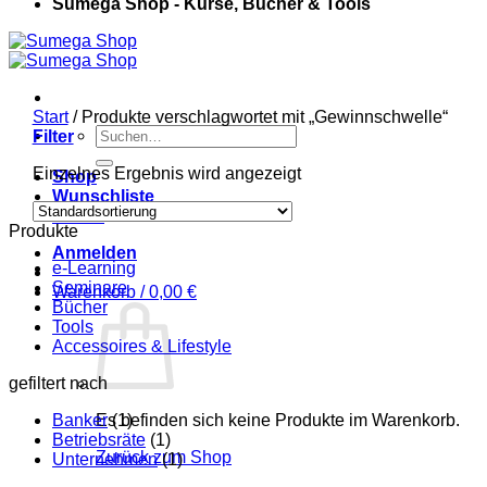
Sumega Shop - Kurse, Bücher & Tools
Start
/
Produkte verschlagwortet mit „Gewinnschwelle“
Suchen
Filter
nach:
Einzelnes Ergebnis wird angezeigt
Shop
Wunschliste
Kasse
Produkte
Anmelden
e-Learning
Seminare
Warenkorb /
0,00
€
Bücher
Tools
Accessoires & Lifestyle
gefiltert nach
Banker
Es befinden sich keine Produkte im Warenkorb.
(1)
Betriebsräte
(1)
Zurück zum Shop
Unternehmen
(1)