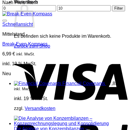
Warenkorb
Nach Preis filtern
Min.
Max.
Filter
Preis
Preis
Schnellansicht
Mittelstand
Es befinden sich keine Produkte im Warenkorb.
Break-Even-Kompass
Zurück zum Shop
6,99
€
inkl. MwSt.
V
inkl. 19 % MwSt.
Neu
Financial Covenants
17,85
€
inkl. MwSt.
inkl. 19 % MwSt.
zzgl.
Versandkosten
P
Die Analyse von Konzernbilanzen –