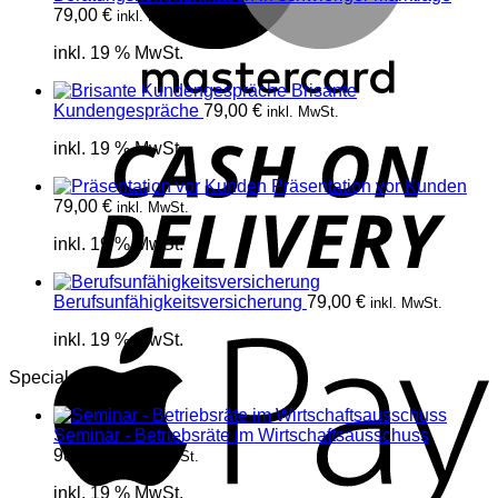
79,00
€
inkl. MwSt.
inkl. 19 % MwSt.
Brisante
Kundengespräche
79,00
€
inkl. MwSt.
D
inkl. 19 % MwSt.
Präsentation vor Kunden
79,00
€
inkl. MwSt.
inkl. 19 % MwSt.
Berufsunfähigkeitsversicherung
79,00
€
inkl. MwSt.
A
inkl. 19 % MwSt.
Specials
Seminar - Betriebsräte im Wirtschaftsausschuss
980,00
€
inkl. MwSt.
inkl. 19 % MwSt.