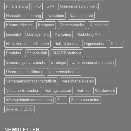
Finanzierung
FKB
G+V
Gründerpersönlichkeit
Hausratversicherung
Investition
Katalogberufe
Kommunikation
Kompass
Körpersprache
Kündigung
Liquidität
Management
Marketing
Marketing-Mix
Nicht versicherte Sachen
Notfallplanung
Organisation
Preise
Produkte
Schadenfall
SMART-Methode
Steuerungsinstrumente
Strategie
Unternehmensfunktionen
Unternehmensführung
Unterversicherung
Vermögensschadenhaftpflicht
Versicherte Kosten
Versicherte Sachen
Vertragslaufzeit
Vertrieb
Wettbewerb
Wohngebäudeversicherung
Ziele
Zusatzbausteine
§4 Abs. 3 EStG
NEWSLETTER