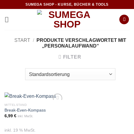
Zum
SUMEGA SHOP - KURSE, BÜCHER & TOOLS
Inhalt
springen
START
/
PRODUKTE VERSCHLAGWORTET MIT
„PERSONALAUFWAND“
FILTER
MITTELSTAND
Break-Even-Kompass
6,99
€
inkl. MwSt.
inkl. 19 % MwSt.