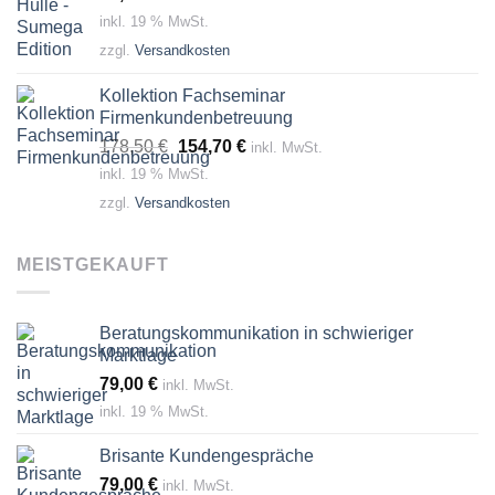
inkl. 19 % MwSt.
zzgl.
Versandkosten
Kollektion Fachseminar
Firmenkundenbetreuung
Ursprünglicher
Aktueller
178,50
€
154,70
€
inkl. MwSt.
Preis
Preis
inkl. 19 % MwSt.
war:
ist:
zzgl.
Versandkosten
178,50 €
154,70 €.
MEISTGEKAUFT
Beratungskommunikation in schwieriger
Marktlage
79,00
€
inkl. MwSt.
inkl. 19 % MwSt.
Brisante Kundengespräche
79,00
€
inkl. MwSt.