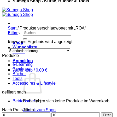
Sumega Shop - Kurse, Bücher & Tools
Start
/
Produkte verschlagwortet mit „ROA“
Suchen
Filter
nach:
Einzelnes Ergebnis wird angezeigt
Shop
Wunschliste
Kasse
Produkte
Anmelden
e-Learning
Seminare
Warenkorb /
0,00
€
Bücher
Tools
Accessoires & Lifestyle
gefiltert nach
Betriebsräte
Es befinden sich keine Produkte im Warenkorb.
(1)
Nach Preis filtern
Zurück zum Shop
Min.
Max.
Filter