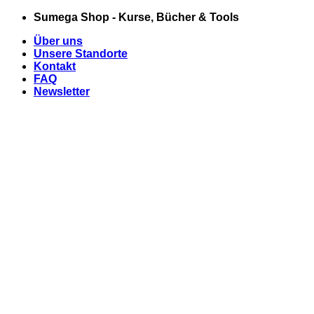
Zum
Sumega Shop - Kurse, Bücher & Tools
Inhalt
Über uns
springen
Unsere Standorte
Kontakt
FAQ
Newsletter