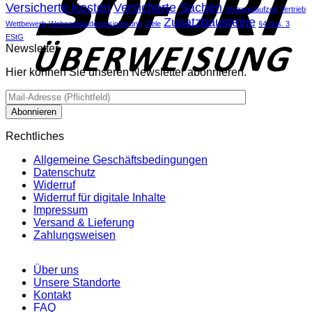
Versicherte Kosten
Versicherte Sachen
Vertragslaufzeit
Vertrieb
Zusatzbausteine
Wettbewerb
Wohngebäudeversicherung
Ziele
§4 Abs. 3
EStG
Newsletter
Hier können Sie unseren Newsletter abonnieren.
Rechtliches
Allgemeine Geschäftsbedingungen
Datenschutz
Widerruf
Widerruf für digitale Inhalte
Impressum
Versand & Lieferung
Zahlungsweisen
Über uns
Unsere Standorte
Kontakt
FAQ