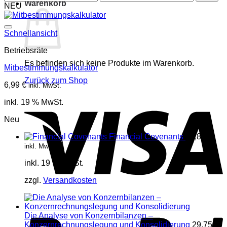
Warenkorb
Preis
Preis
NEU
Schnellansicht
Betriebsräte
Es befinden sich keine Produkte im Warenkorb.
Mitbestimmungskalkulator
Zurück zum Shop
6,99
€
inkl. MwSt.
V
inkl. 19 % MwSt.
Neu
Financial Covenants
17,85
€
inkl. MwSt.
inkl. 19 % MwSt.
zzgl.
Versandkosten
P
Die Analyse von Konzernbilanzen –
Konzernrechnungslegung und Konsolidierung
29,75
€