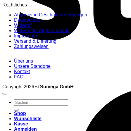
Rechtliches
Allgemeine Geschäftsbedingungen
Datenschutz
Widerruf
Widerruf für digitale Inhalte
Impressum
Versand & Lieferung
Zahlungsweisen
Über uns
Unsere Standorte
Kontakt
FAQ
Copyright 2026 ©
Sumega GmbH
Suchen
nach:
Shop
Wunschliste
Kasse
Anmelden