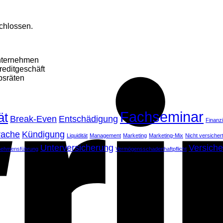
chlossen.
Unternehmen
reditgeschäft
bsräten
Fachseminar
ät
Break-Even
Entschädigung
Finanz
rache
Kündigung
Liquidität
Management
Marketing
Marketing-Mix
Nicht versiche
Unterversicherung
Versiche
nehmensführung
Vermögensschadenhaftpflicht