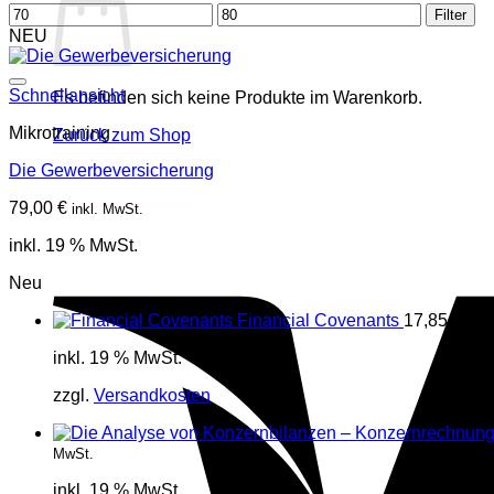
Min.
Max.
Filter
Preis
Preis
NEU
Schnellansicht
Es befinden sich keine Produkte im Warenkorb.
Mikrotraining
Zurück zum Shop
Die Gewerbeversicherung
79,00
€
inkl. MwSt.
inkl. 19 % MwSt.
Neu
Financial Covenants
17,85
€
inkl
inkl. 19 % MwSt.
zzgl.
Versandkosten
MwSt.
inkl. 19 % MwSt.