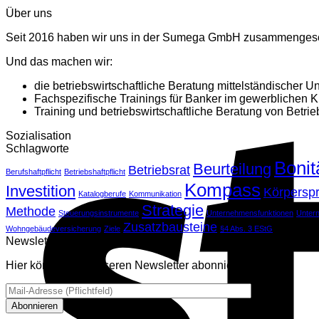
Über uns
Seit 2016 haben wir uns in der Sumega GmbH zusammenges
Und das machen wir:
die betriebswirtschaftliche Beratung mittelständischer 
Fachspezifische Trainings für Banker im gewerblichen K
Training und betriebswirtschaftliche Beratung von Betrie
Sozialisation
Schlagworte
Bonit
Beurteilung
Betriebsrat
Berufshaftpflicht
Betriebshaftpflicht
Kompass
Investition
Körpersp
Katalogberufe
Kommunikation
Strategie
Methode
Steuerungsinstrumente
Unternehmensfunktionen
Unter
Zusatzbausteine
Wohngebäudeversicherung
Ziele
§4 Abs. 3 EStG
Newsletter
Hier können Sie unseren Newsletter abonnieren.