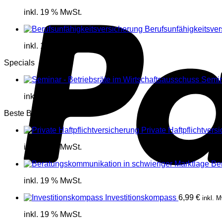
inkl. 19 % MwSt.
Berufsunfähigkeitsve
inkl. 19 % MwSt.
Specials
Semin
inkl. 19 % MwSt.
Beste Bewertung
Private Haftpflichtvers
inkl. 19 % MwSt.
Be
inkl. 19 % MwSt.
Investitionskompass
6,99
€
inkl. 
inkl. 19 % MwSt.