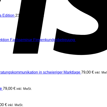
 Edition
23,00
€
inkl. MwSt.
Ursprüng
ektion Fachseminar Firmenkundenbetreuung
178,50
€
154,70
€
Preis
war:
178,50 €
ratungskommunikation in schwieriger Marktlage
79,00
€
inkl. Mw
e
79,00
€
inkl. MwSt.
,00
€
inkl. MwSt.