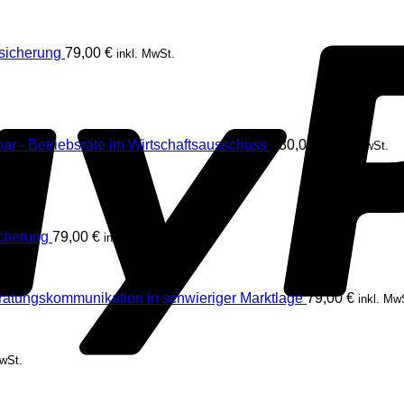
rsicherung
79,00
€
inkl. MwSt.
ar - Betriebsräte im Wirtschaftsausschuss
980,00
€
inkl. MwSt.
icherung
79,00
€
inkl. MwSt.
ratungskommunikation in schwieriger Marktlage
79,00
€
inkl. Mw
MwSt.