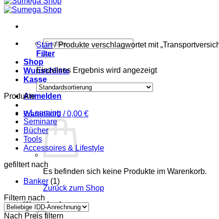
Suchen
Start
/
Produkte verschlagwortet mit „Transportversic
nach:
Filter
Shop
Einzelnes Ergebnis wird angezeigt
Wunschliste
Kasse
Produkte
Anmelden
e-Learning
Warenkorb /
0,00
€
Seminare
Bücher
Tools
Accessoires & Lifestyle
gefiltert nach
Es befinden sich keine Produkte im Warenkorb.
Banker
(1)
Zurück zum Shop
Filtern nach
Warenkorb
Nach Preis filtern