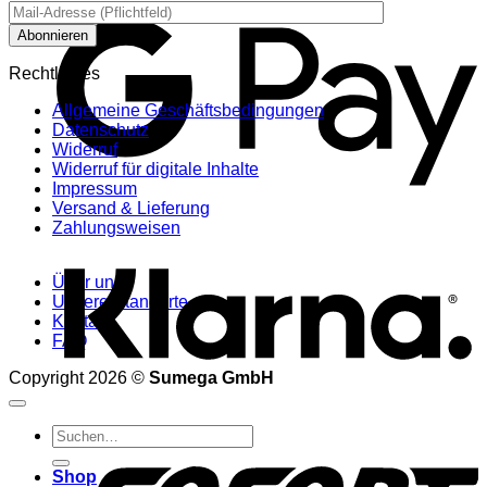
Rechtliches
Allgemeine Geschäftsbedingungen
Datenschutz
Widerruf
Widerruf für digitale Inhalte
Impressum
Versand & Lieferung
K
Zahlungsweisen
Über uns
Unsere Standorte
Kontakt
FAQ
Copyright 2026 ©
Sumega GmbH
Suchen
S
nach:
Shop