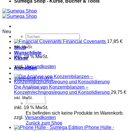
Sumega Shop - Kurse, Bücher & Tools
Neu
Suchen
nach:
Financial Covenants
17,85
€
inkl. MwSt.
Shop
Wunschliste
inkl. 19 % MwSt.
Kasse
zzgl.
Versandkosten
Anmelden
Warenkorb /
0,00
€
Die Analyse von Konzernbilanzen –
Konzernrechnungslegung und Konsolidierung
29,75
€
inkl. MwSt.
inkl. 19 % MwSt.
Es befinden sich keine Produkte im Warenkorb.
zzgl.
Versandkosten
Zurück zum Shop
iPhone Hülle -