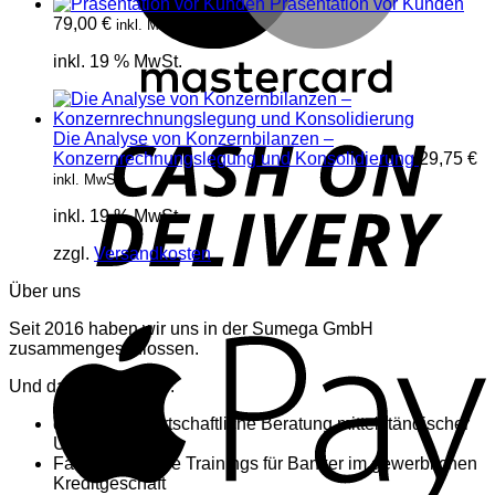
Präsentation vor Kunden
79,00
€
inkl. MwSt.
inkl. 19 % MwSt.
Die Analyse von Konzernbilanzen –
D
Konzernrechnungslegung und Konsolidierung
29,75
€
inkl. MwSt.
inkl. 19 % MwSt.
zzgl.
Versandkosten
Über uns
A
Seit 2016 haben wir uns in der Sumega GmbH
zusammengeschlossen.
Und das machen wir:
die betriebswirtschaftliche Beratung mittelständischer
Unternehmen
Fachspezifische Trainings für Banker im gewerblichen
Kreditgeschäft