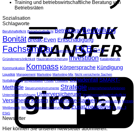
Training und betriebswirtschaftliche Beratung von
Betriebsräten
Sozialisation
T
Schlagworte
Beurteilung
Betriebsrat
Berufshaftpflicht
Betriebshaftpflicht
Bonität
Break-Even
Entschädigung
Fachseminar
FKB
G+V
Finanzierung
Investition
Gründerpersönlichkeit
Hausratversicherung
Katalogberufe
Kompass
Körpersprache
Kündigung
Kommunikation
Liquidität
Management
Marketing
Marketing-Mix
Nicht versicherte Sachen
G
Schadenfall
SMART-
Notfallplanung
Organisation
Preise
Produkte
Strategie
Methode
Steuerungsinstrumente
Unternehmensfunktionen
Unterversicherung
Unternehmensführung
Vermögensschadenhaftpflicht
Versicherte Kosten
Versicherte Sachen
Vertragslaufzeit
Vertrieb
Zusatzbausteine
Wettbewerb
Wohngebäudeversicherung
Ziele
§4 Abs. 3
EStG
Newsletter
Hier können Sie unseren Newsletter abonnieren.
G