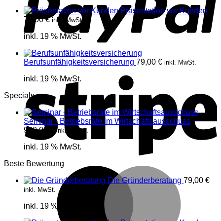
Präsentation vor Kunden
79,00
€
inkl. MwSt.
inkl. 19 % MwSt.
Berufsunfähigkeitsversicherung
79,00
€
inkl. MwSt.
S
inkl. 19 % MwSt.
Specials
Seminar - Betriebsräte im Wirtschaftsausschuss
980,00
€
inkl. MwSt.
inkl. 19 % MwSt.
Beste Bewertung
M
Die Gründerberatung
79,00
€
inkl. MwSt.
inkl. 19 % MwSt.