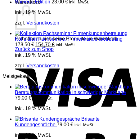
Sumega Edition
23,00
€
Warenkorb
inkl. MwSt.
inkl. 19 % MwSt.
zzgl.
Versandkosten
Es befinden sich keine Produkte im Warenkorb.
Kollektion Fachseminar Firmenkundenbetreuung
Ursprünglicher
Aktueller
178,50
€
154,70
€
inkl. MwSt.
Zurück zum Shop
Preis
Preis
inkl. 19 % MwSt.
war:
ist:
V
178,50 €
154,70 €.
zzgl.
Versandkosten
Meistgekauft
Beratungskommunikation in schwieriger Marktlage
79,00
€
inkl. MwSt.
inkl. 19 % MwSt.
Brisante
P
Kundengespräche
79,00
€
inkl. MwSt.
inkl. 19 % MwSt.