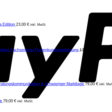
 Edition
23,00
€
inkl. MwSt.
Ursprüng
ektion Fachseminar Firmenkundenbetreuung
178,50
€
154,70
€
Preis
war:
178,50 €
ratungskommunikation in schwieriger Marktlage
79,00
€
inkl. Mw
e
79,00
€
inkl. MwSt.