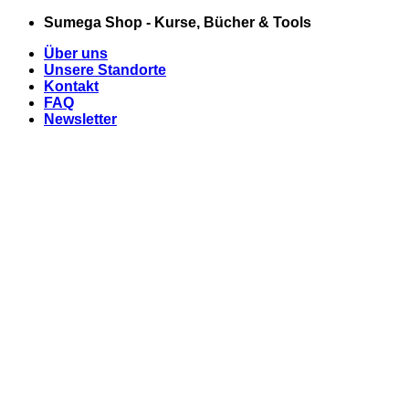
Zum
Sumega Shop - Kurse, Bücher & Tools
Inhalt
Über uns
springen
Unsere Standorte
Kontakt
FAQ
Newsletter