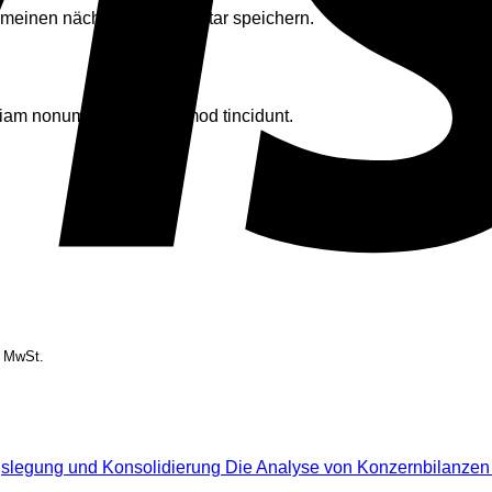
r meinen nächsten Kommentar speichern.
d diam nonummy nibh euismod tincidunt.
. MwSt.
Die Analyse von Konzernbilanzen