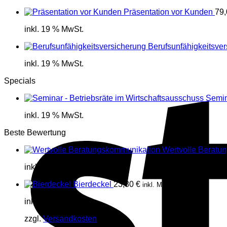
Präsentation vor Kunden
79
inkl. 19 % MwSt.
Berufsunfähigkeitsve
inkl. 19 % MwSt.
Specials
Semin
inkl. 19 % MwSt.
Beste Bewertung
Wertvolle Beratu
inkl. 19 % MwSt.
Bierdeckel
23,80
€
inkl. MwSt.
inkl. 19 % MwSt.
zzgl.
Versandkosten