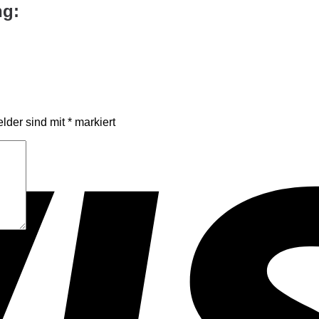
ng:
elder sind mit
*
markiert