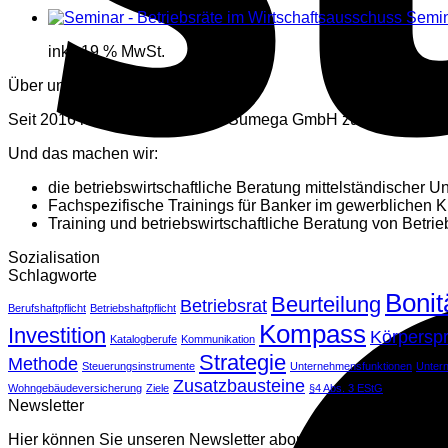
Semin
inkl. 19 % MwSt.
Über uns
Seit 2016 haben wir uns in der Sumega GmbH zusammenges
Und das machen wir:
die betriebswirtschaftliche Beratung mittelständischer 
Fachspezifische Trainings für Banker im gewerblichen K
Training und betriebswirtschaftliche Beratung von Betrie
Sozialisation
Schlagworte
Bonit
Beurteilung
Betriebsrat
Berufshaftpflicht
Betriebshaftpflicht
Kompass
Investition
Körpersp
Katalogberufe
Kommunikation
Strategie
Methode
Steuerungsinstrumente
Unternehmensfunktionen
Unter
Zusatzbausteine
Wohngebäudeversicherung
Ziele
§4 Abs. 3 EStG
Newsletter
Hier können Sie unseren Newsletter abonnieren.