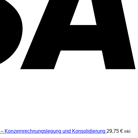
P
 – Konzernrechnungslegung und Konsolidierung
29,75
€
inkl.