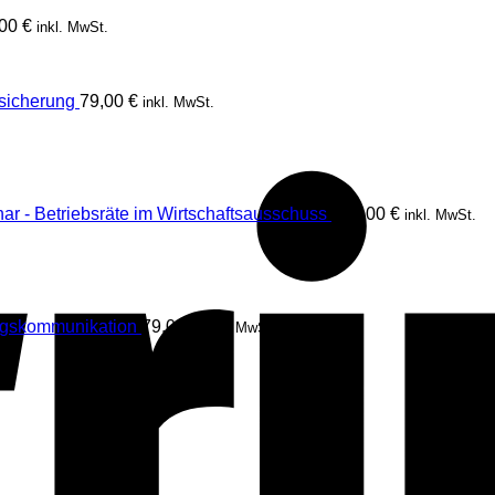
,00
€
inkl. MwSt.
rsicherung
79,00
€
inkl. MwSt.
ar - Betriebsräte im Wirtschaftsausschuss
980,00
€
inkl. MwSt.
ngskommunikation
79,00
€
inkl. MwSt.