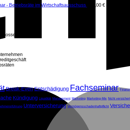
ar - Betriebsräte im Wirtschaftsausschuss
980,00
€
inkl. MwSt.
chlossen.
Unternehmen
reditgeschäft
bsräten
Fachseminar
ät
Break-Even
Entschädigung
Finanz
rache
Kündigung
Liquidität
Management
Marketing
Marketing-Mix
Nicht versiche
Unterversicherung
Versiche
nehmensführung
Vermögensschadenhaftpflicht