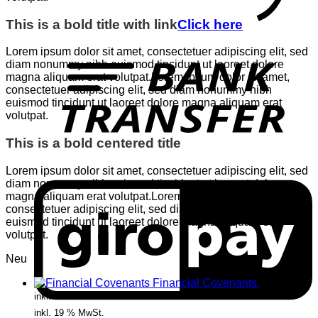
This is a bold title with link
Click here
T
Lorem ipsum dolor sit amet, consectetuer adipiscing elit, sed
diam nonummy nibh euismod tincidunt ut laoreet dolore
magna aliquam erat volutpat.Lorem ipsum dolor sit amet,
consectetuer adipiscing elit, sed diam nonummy nibh
euismod tincidunt ut laoreet dolore magna aliquam erat
volutpat.
This is a bold centered title
Lorem ipsum dolor sit amet, consectetuer adipiscing elit, sed
G
diam nonummy nibh euismod tincidunt ut laoreet dolore
magna aliquam erat volutpat.Lorem ipsum dolor sit amet,
consectetuer adipiscing elit, sed diam nonummy nibh
euismod tincidunt ut laoreet dolore magna aliquam erat
volutpat.
Neu
Financial Covenants
17,85
€
inkl. MwSt.
inkl. 19 % MwSt.
G