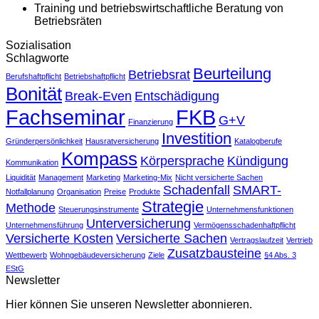
Training und betriebswirtschaftliche Beratung von
Betriebsräten
Sozialisation
Schlagworte
Beurteilung
Betriebsrat
Berufshaftpflicht
Betriebshaftpflicht
Bonität
Break-Even
Entschädigung
Fachseminar
FKB
G+V
Finanzierung
Investition
Gründerpersönlichkeit
Hausratversicherung
Katalogberufe
Kompass
Körpersprache
Kündigung
Kommunikation
Liquidität
Management
Marketing
Marketing-Mix
Nicht versicherte Sachen
Schadenfall
SMART-
Notfallplanung
Organisation
Preise
Produkte
Strategie
Methode
Steuerungsinstrumente
Unternehmensfunktionen
Unterversicherung
Unternehmensführung
Vermögensschadenhaftpflicht
Versicherte Kosten
Versicherte Sachen
Vertragslaufzeit
Vertrieb
Zusatzbausteine
Wettbewerb
Wohngebäudeversicherung
Ziele
§4 Abs. 3
EStG
Newsletter
Hier können Sie unseren Newsletter abonnieren.