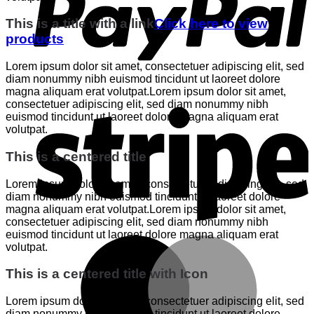
This is a title with a link
Click here to view
products
Lorem ipsum dolor sit amet, consectetuer adipiscing elit, sed
diam nonummy nibh euismod tincidunt ut laoreet dolore
magna aliquam erat volutpat.Lorem ipsum dolor sit amet,
S
consectetuer adipiscing elit, sed diam nonummy nibh
euismod tincidunt ut laoreet dolore magna aliquam erat
volutpat.
This is a centered title
Lorem ipsum dolor sit amet, consectetuer adipiscing elit, sed
diam nonummy nibh euismod tincidunt ut laoreet dolore
magna aliquam erat volutpat.Lorem ipsum dolor sit amet,
consectetuer adipiscing elit, sed diam nonummy nibh
euismod tincidunt ut laoreet dolore magna aliquam erat
M
volutpat.
This is a centered title with Icon
Lorem ipsum dolor sit amet, consectetuer adipiscing elit, sed
diam nonummy nibh euismod tincidunt ut laoreet dolore