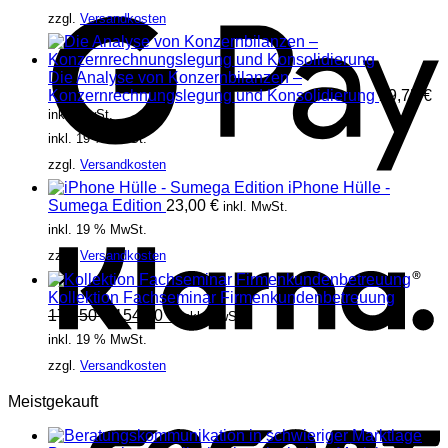
zzgl.
Versandkosten
Die Analyse von Konzernbilanzen –
Konzernrechnungslegung und Konsolidierung
29,75
€
inkl. MwSt.
inkl. 19 % MwSt.
zzgl.
Versandkosten
iPhone Hülle -
K
Sumega Edition
23,00
€
inkl. MwSt.
inkl. 19 % MwSt.
zzgl.
Versandkosten
Kollektion Fachseminar Firmenkundenbetreuung
Ursprünglicher
Aktueller
178,50
€
154,70
€
inkl. MwSt.
Preis
Preis
inkl. 19 % MwSt.
war:
ist:
zzgl.
Versandkosten
178,50 €
154,70 €.
S
Meistgekauft