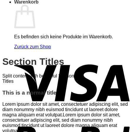
Warenkorb
Es befinden sich keine Produkte im Warenkorb.
Zurück zum Shop
V
Section Titles
Split content with beautiful Section
Titles
This is a normal title
Lorem ipsum dolor sit amet, consectetuer adipiscing elit, sed
diam nonummy nibh euismod tincidunt ut laoreet dolore
magna aliquam erat volutpat.Lorem ipsum dolor sit amet,
P
consectetuer adipiscing elit, sed diam nonummy nibh
euismod tincidunt ut laoreet dolore magna aliquam erat
volutpat.