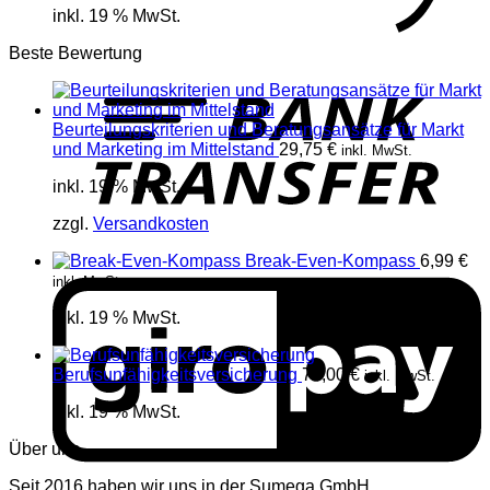
inkl. 19 % MwSt.
Beste Bewertung
T
Beurteilungskriterien und Beratungsansätze für Markt
und Marketing im Mittelstand
29,75
€
inkl. MwSt.
inkl. 19 % MwSt.
zzgl.
Versandkosten
Break-Even-Kompass
6,99
€
G
inkl. MwSt.
inkl. 19 % MwSt.
Berufsunfähigkeitsversicherung
79,00
€
inkl. MwSt.
inkl. 19 % MwSt.
Über uns
Seit 2016 haben wir uns in der Sumega GmbH
G