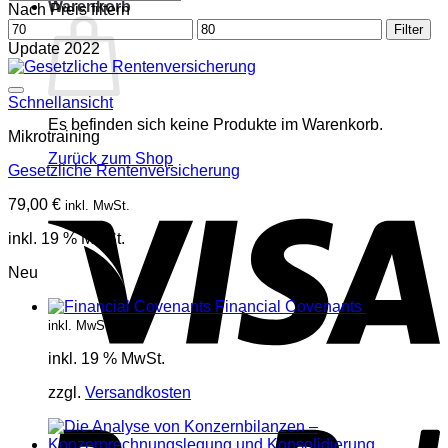
Warenkorb
Nach Preis filtern
Min.
Max.
Filter
Preis
Preis
Update 2022
Schnellansicht
Es befinden sich keine Produkte im Warenkorb.
Mikrotraining
Zurück zum Shop
Gesetzliche Rentenversicherung
V
79,00
€
inkl. MwSt.
inkl. 19 % MwSt.
Neu
Financial Covenants
17,85
€
inkl. MwSt.
inkl. 19 % MwSt.
P
zzgl.
Versandkosten