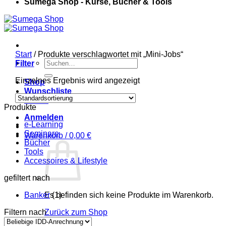
Sumega Shop - Kurse, Bücher & Tools
Start
/
Produkte verschlagwortet mit „Mini-Jobs“
Suchen
Filter
nach:
Einzelnes Ergebnis wird angezeigt
Shop
Wunschliste
Kasse
Produkte
Anmelden
e-Learning
Seminare
Warenkorb /
0,00
€
Bücher
Tools
Accessoires & Lifestyle
gefiltert nach
Banker
Es befinden sich keine Produkte im Warenkorb.
(1)
Filtern nach
Zurück zum Shop