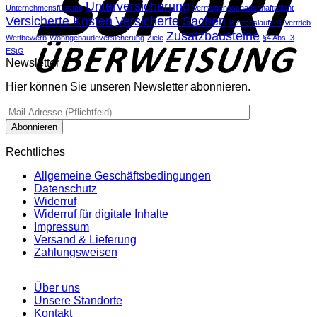
Unterversicherung
Unternehmensführung
Vermögensschadenhaftpflicht
Versicherte Kosten
Versicherte Sachen
Vertragslaufzeit
Vertrieb
Zusatzbausteine
Wettbewerb
Wohngebäudeversicherung
Ziele
§4 Abs. 3
EStG
Newsletter
Hier können Sie unseren Newsletter abonnieren.
Rechtliches
Allgemeine Geschäftsbedingungen
Datenschutz
Widerruf
Widerruf für digitale Inhalte
Impressum
Versand & Lieferung
Zahlungsweisen
Über uns
Unsere Standorte
Kontakt