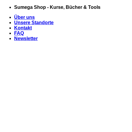
Zum
Sumega Shop - Kurse, Bücher & Tools
Inhalt
Über uns
springen
Unsere Standorte
Kontakt
FAQ
Newsletter