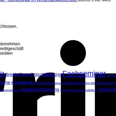
inkl. MwSt.
chlossen.
Unternehmen
reditgeschäft
bsräten
Fachseminar
ät
Break-Even
Entschädigung
Finanz
rache
Kündigung
Liquidität
Management
Marketing
Marketing-Mix
Nicht versiche
Unterversicherung
Versiche
nehmensführung
Vermögensschadenhaftpflicht