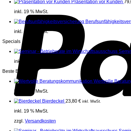
Präsentation vor Kunden
79
inkl. 19 % MwSt.
Berufsunfähigkeitsve
inkl. 19 % MwSt.
Specials
Semin
inkl. 19 % MwSt.
Beste Bewertung
Wertvolle Beratu
inkl. 19 % MwSt.
Bierdeckel
23,80
€
inkl. MwSt.
inkl. 19 % MwSt.
zzgl.
Versandkosten
Semin