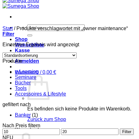
Suchen
Start
/
Produkte verschlagwortet mit „owner maintenance“
nach:
Filter
Shop
Einzelnes Ergebnis wird angezeigt
Wunschliste
Kasse
Produkte
Anmelden
e-Learning
Warenkorb /
0,00
€
Seminare
Bücher
Tools
Accessoires & Lifestyle
gefiltert nach
Es befinden sich keine Produkte im Warenkorb.
Banker
(1)
Zurück zum Shop
Nach Preis filtern
Warenkorb
Min.
Max.
Filter
Preis
Preis
NEU