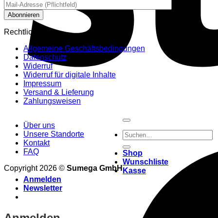
Rechtliches
Allgemeine Geschäftsbedingungen
Datenschutz
Widerruf
Widerruf für digitale Inhalte
Impressum
Versand & Lieferung
Zahlungsweisen
Über uns
Suchen
Unsere Standorte
nach:
Kontakt
FAQ
Shop
Wunschliste
Copyright 2026 ©
Sumega GmbH
Kasse
Anmelden
Newsletter
Anmelden