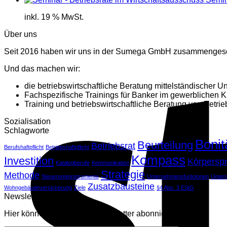
inkl. 19 % MwSt.
Über uns
Seit 2016 haben wir uns in der Sumega GmbH zusammenges
Und das machen wir:
die betriebswirtschaftliche Beratung mittelständischer 
Fachspezifische Trainings für Banker im gewerblichen K
Training und betriebswirtschaftliche Beratung von Betrie
Sozialisation
Schlagworte
Bonit
Beurteilung
Betriebsrat
Berufshaftpflicht
Betriebshaftpflicht
Kompass
Investition
Körpersp
Katalogberufe
Kommunikation
Strategie
Methode
Steuerungsinstrumente
Unternehmensfunktionen
Unter
Zusatzbausteine
Wohngebäudeversicherung
Ziele
§4 Abs. 3 EStG
Newsletter
Hier können Sie unseren Newsletter abonnieren.