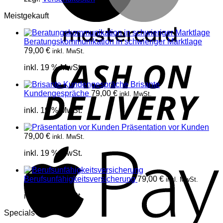
Meistgekauft
Beratungskommunikation in schwieriger Marktlage
79,00
€
inkl. MwSt.
D
inkl. 19 % MwSt.
Brisante
Kundengespräche
79,00
€
inkl. MwSt.
inkl. 19 % MwSt.
Präsentation vor Kunden
79,00
€
inkl. MwSt.
A
inkl. 19 % MwSt.
Berufsunfähigkeitsversicherung
79,00
€
inkl. MwSt.
inkl. 19 % MwSt.
Specials