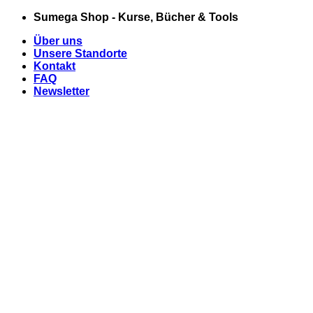
Zum
Sumega Shop - Kurse, Bücher & Tools
Inhalt
Über uns
springen
Unsere Standorte
Kontakt
FAQ
Newsletter