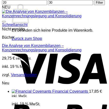
Warenkorb
Min.
Max.
Filter
Preis
Preis
NEU
Schnellansicht
Nicht vorrätig
Es befinden sich keine Produkte im Warenkorb.
Bücher
Zurück zum Shop
Die Analyse von Konzernbilanzen –
V
Konzernrechnungslegung und Konsolidierung
29,75
€
inkl. MwSt.
inkl. 19 % MwSt.
zzgl.
Versandkosten
Neu
Financial Covenants
17,85
€
P
inkl. MwSt.
inkl. 19 % MwSt.