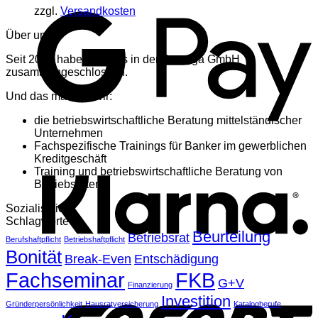
zzgl.
Versandkosten
Über uns
Seit 2016 haben wir uns in der Sumega GmbH
zusammengeschlossen.
Und das machen wir:
die betriebswirtschaftliche Beratung mittelständischer
Unternehmen
K
Fachspezifische Trainings für Banker im gewerblichen
Kreditgeschäft
Training und betriebswirtschaftliche Beratung von
Betriebsräten
Sozialisation
Schlagworte
Beurteilung
Betriebsrat
Berufshaftpflicht
Betriebshaftpflicht
Bonität
Break-Even
Entschädigung
Fachseminar
FKB
G+V
S
Finanzierung
Investition
Gründerpersönlichkeit
Hausratversicherung
Katalogberufe