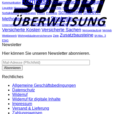
Kompass
Körpersprache
Kündigung
Kommunikation
Liquidität
Management
Marketing
Marketing-Mix
Nicht versicherte Sachen
Schadenfall
SMART-
Notfallplanung
Organisation
Preise
Produkte
Strategie
Methode
Steuerungsinstrumente
Unternehmensfunktionen
Unterversicherung
Unternehmensführung
Vermögensschadenhaftpflicht
Versicherte Kosten
Versicherte Sachen
Vertragslaufzeit
Vertrieb
Zusatzbausteine
Wettbewerb
Wohngebäudeversicherung
Ziele
§4 Abs. 3
EStG
Newsletter
Hier können Sie unseren Newsletter abonnieren.
Rechtliches
Allgemeine Geschäftsbedingungen
Datenschutz
Widerruf
Widerruf für digitale Inhalte
Impressum
Versand & Lieferung
Zahlungsweisen