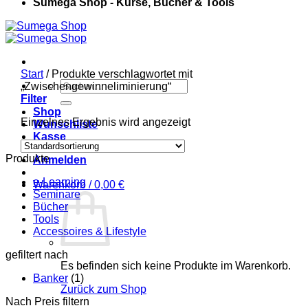
Sumega Shop - Kurse, Bücher & Tools
Start
/
Produkte verschlagwortet mit
Suchen
„Zwischengewinneliminierung“
nach:
Filter
Shop
Einzelnes Ergebnis wird angezeigt
Wunschliste
Kasse
Produkte
Anmelden
e-Learning
Warenkorb /
0,00
€
Seminare
Bücher
Tools
Accessoires & Lifestyle
gefiltert nach
Es befinden sich keine Produkte im Warenkorb.
Banker
(1)
Zurück zum Shop
Nach Preis filtern