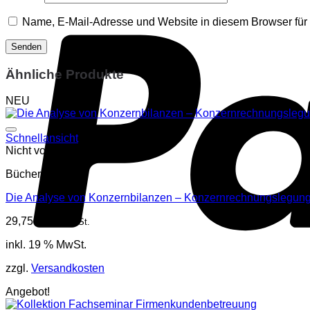
Name, E-Mail-Adresse und Website in diesem Browser fü
Ähnliche Produkte
NEU
Schnellansicht
Nicht vorrätig
Bücher
Die Analyse von Konzernbilanzen – Konzernrechnungslegung
29,75
€
inkl. MwSt.
inkl. 19 % MwSt.
zzgl.
Versandkosten
Angebot!