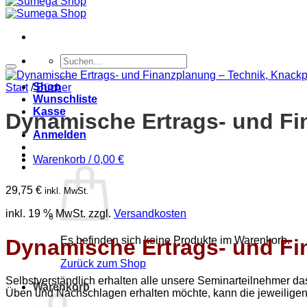
Suchen
nach:
Shop
Start
/
Bücher
Wunschliste
Kasse
Dynamische Ertrags- und Fi
Anmelden
Warenkorb /
0,00
€
29,75
€
inkl. MwSt.
inkl. 19 % MwSt.
zzgl.
Versandkosten
Es befinden sich keine Produkte im Warenkorb.
Dynamische Ertrags- und Fi
Zurück zum Shop
Selbstverständlich erhalten alle unsere Seminarteilnehmer da
Warenkorb
Üben und Nachschlagen erhalten möchte, kann die jeweiligen