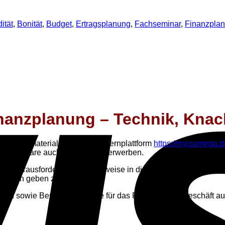
dität
,
Bonität
,
Budget
,
Ertragsplanung
,
Fachseminar
,
Finanzpla
nanzplanung – Technik, Kna
s Begleitmaterial über unsere Lernplattform
https://my.sumega.d
 Exemplare auch hier käuflich erwerben.
hliche Herausforderung. Die Hinweise in diesem Buch sollen da
anungen geben zu können.
terien sowie Beratungsansätze für das Firmenkundengeschäft au