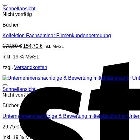
Schnellansicht
Nicht vorrätig
Bücher
Kollektion Fachseminar Firmenkundenbetreuung
Ursprünglicher
Aktueller
178,50
€
154,70
€
inkl. MwSt.
Preis
Preis
inkl. 19 % MwSt.
war:
ist:
178,50 €
154,70 €.
zzgl.
Versandkosten
Schnellansicht
Nicht vorrätig
Bücher
Unternehmensnachfolge & Bewertung mittelständischer Unt
29,75
€
inkl. MwSt.
inkl. 19 % MwSt.