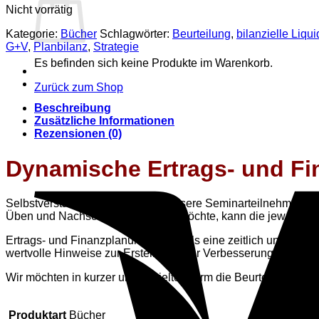
Nicht vorrätig
Kategorie:
Bücher
Schlagwörter:
Beurteilung
,
bilanzielle Liqui
G+V
,
Planbilanz
,
Strategie
Es befinden sich keine Produkte im Warenkorb.
Zurück zum Shop
Beschreibung
Zusätzliche Informationen
Rezensionen (0)
Dynamische Ertrags- und Fi
Selbstverständlich erhalten alle unsere Seminarteilnehmer da
Üben und Nachschlagen erhalten möchte, kann die jeweiligen
Ertrags- und Finanzplanung ist oftmals eine zeitlich und fac
wertvolle Hinweise zur Erstellung oder Verbesserung von Pl
Wir möchten in kurzer und gezielter Form die Beurteilungskri
Produktart
Bücher